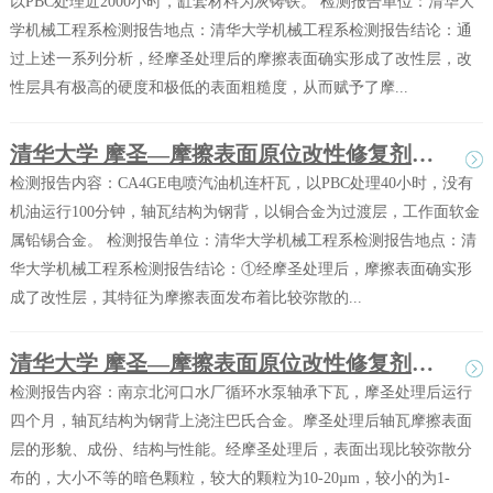
以PBC处理近2000小时，缸套材料为灰铸铁。 检测报告单位：清华大
学机械工程系检测报告地点：清华大学机械工程系检测报告结论：通
过上述一系列分析，经摩圣处理后的摩擦表面确实形成了改性层，改
性层具有极高的硬度和极低的表面粗糙度，从而赋予了摩...
清华大学 摩圣—摩擦表面原位改性修复剂（PBC）作用分析试验报告之二
检测报告内容：CA4GE电喷汽油机连杆瓦，以PBC处理40小时，没有
机油运行100分钟，轴瓦结构为钢背，以铜合金为过渡层，工作面软金
属铅锡合金。 检测报告单位：清华大学机械工程系检测报告地点：清
华大学机械工程系检测报告结论：①经摩圣处理后，摩擦表面确实形
成了改性层，其特征为摩擦表面发布着比较弥散的...
清华大学 摩圣—摩擦表面原位改性修复剂（PBC）作用分析试验报告之一
检测报告内容：南京北河口水厂循环水泵轴承下瓦，摩圣处理后运行
四个月，轴瓦结构为钢背上浇注巴氏合金。摩圣处理后轴瓦摩擦表面
层的形貌、成份、结构与性能。经摩圣处理后，表面出现比较弥散分
布的，大小不等的暗色颗粒，较大的颗粒为10-20µm，较小的为1-