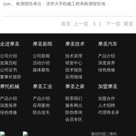
2µm。 检测报告单位：清华大学机械工程系检测报告地...
首页
上一页
1
2
下一页
尾页
走进摩圣
摩圣新闻
摩圣技术
摩圣汽车
公司介绍
公司新闻
技术原理
产品介绍
发展历程
活动介绍
研发中心
深度保养
公司证书
媒体聚焦
技术报告
绿色维修
董事长致辞
应用领域
摩托机械
摩圣工业
摩圣之家
加盟摩圣
产品介绍
产品介绍
联系我们
加盟合作
深度保养
应用案例
服务网点
人才招聘
绿色维修
联合攻关
防伪查询
代理商名录
会员专区
微信扫描二维码